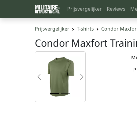
Prijsvergelijker
Reviews
Me
Prijsvergelijker
T-shirts
Condor Maxfort
Condor Maxfort Traini
M
P
Previous
Next