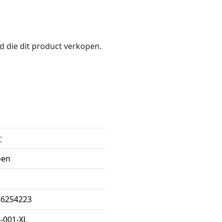
nd die dit product verkopen.
r
oen
86254223
-001-XL