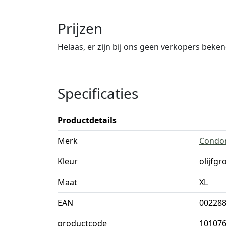
Prijzen
Helaas, er zijn bij ons geen verkopers beke
Specificaties
Productdetails
Merk
Condo
Kleur
olijfgr
Maat
XL
EAN
00228
productcode
101076