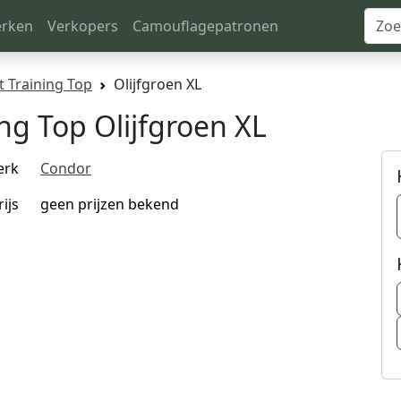
rken
Verkopers
Camouflagepatronen
 Training Top
Olijfgroen XL
ng Top Olijfgroen XL
erk
Condor
rijs
geen prijzen bekend