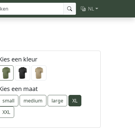
NL
Kies een kleur
Kies een maat
small
medium
large
XL
XXL