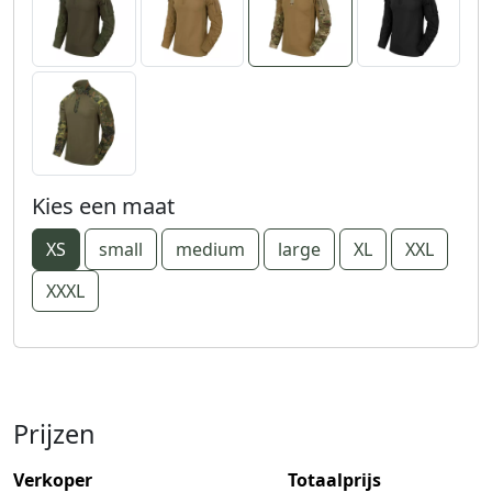
Kies een maat
XS
small
medium
large
XL
XXL
XXXL
Prijzen
Verkoper
Totaalprijs