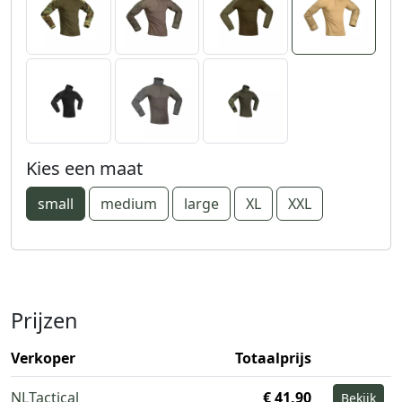
Kies een maat
small
medium
large
XL
XXL
Prijzen
Verkoper
Totaalprijs
NLTactical
€ 41,90
Bekijk