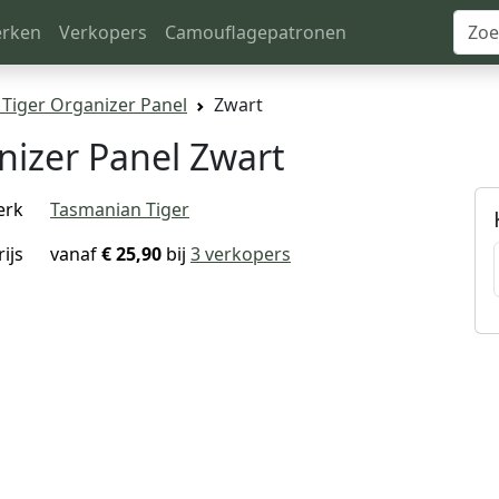
rken
Verkopers
Camouflagepatronen
Tiger Organizer Panel
Zwart
nizer Panel Zwart
erk
Tasmanian Tiger
rijs
vanaf
€ 25,90
bij
3 verkopers