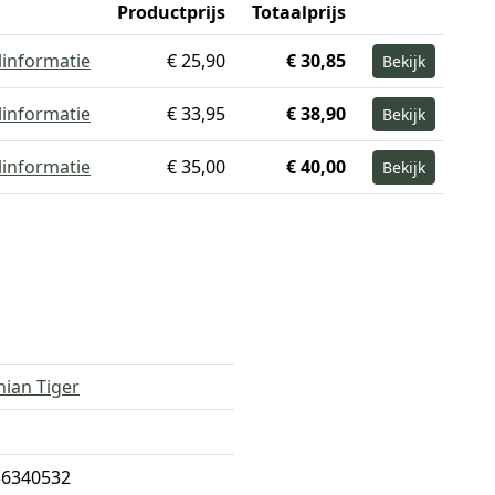
Productprijs
Totaalprijs
linformatie
€ 25,90
€ 30,85
Bekijk
linformatie
€ 33,95
€ 38,90
Bekijk
linformatie
€ 35,00
€ 40,00
Bekijk
ian Tiger
36340532