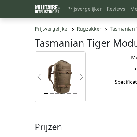
Prijsvergelijker
Reviews
Me
Prijsvergelijker
Rugzakken
Tasmanian 
Tasmanian Tiger Modu
M
P
Previous
Next
Specificat
Prijzen