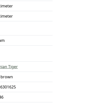
timeter
timeter
ram
ian Tiger
 brown
36301625
46