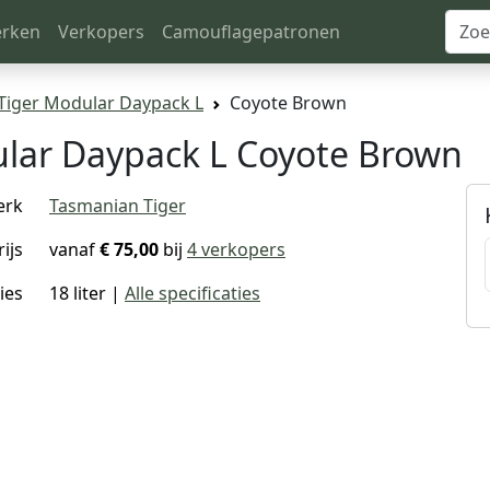
rken
Verkopers
Camouflagepatronen
Tiger Modular Daypack L
Coyote Brown
lar Daypack L Coyote Brown
erk
Tasmanian Tiger
rijs
vanaf
€ 75,00
bij
4 verkopers
ies
18 liter |
Alle specificaties