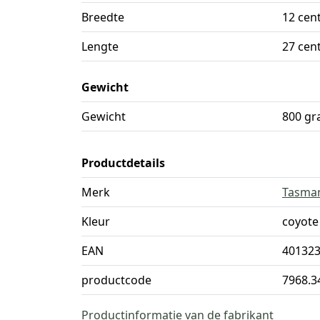
Breedte
12 cen
Lengte
27 cen
Gewicht
Gewicht
800 g
Productdetails
Merk
Tasman
Kleur
coyote
EAN
40132
productcode
7968.3
Productinformatie van de fabrikant